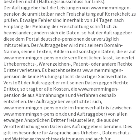
bestehen nicht (Haftungssausschluss für Links).
Der Auftraggeber hat die Leistungen von
www.memmingen-
pension.de
unmittelbar nach Freischaltung auf Korrektheit zu
prüfen. Etwaige Fehler sind innerhalb von 14 Tagen nach
Empfang der Meldung der Freischaltung schriftlich zu
beanstanden; ändern sich die Daten, so hat der Auftraggeber
diese dem Portal
deutsche-pensionen.de
unverzüglich
mitzuteilen. Der Auftraggeber wird mit seinem Domain-
Namen, seinen Texten, Bildern und sonstigen Daten, die er auf
www.memmingen-pension.de
veröffentlichen lässt, keinerlei
Urheberrechts-, Warenzeichen-, Patent- oder andere Rechte
Dritter verletzen. Es besteht seitens
www.memmingen-
pension.de
keine Prüfungspflicht derartiger Sachverhalte.
Verstößt der Auftraggeber mit seinen Daten gegen Rechte
Dritter, so trägt er alle Kosten, die
www.memmingen-
pension.de
aus Abmahnungen und Verfahren deshalb
entstehen. Der Auftraggeber verpflichtet sich,
www.memmingen-pension.de
im Innenverhältnis (zwischen
www.memmingen-pension.de
und Auftraggeber) von allen
etwaigen Ansprüchen Dritter freizustellen, die aus der
Veröffentlichung von Daten des Auftraggebers beruhen. Dies
gilt insbesondere für Ansprüche aus Urheber-, Datenschutz-
und Wettbewerbsrechtsverletzungen und auch für