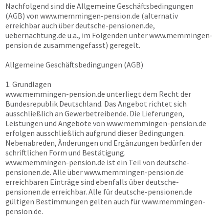
Nachfolgend sind die Allgemeine Geschäftsbedingungen
(AGB) von
www.memmingen-pension.de
(alternativ
erreichbar auch über
deutsche-pensionen.de,
uebernachtung.de
u.a., im Folgenden unter
www.memmingen-
pension.de
zusammengefasst) geregelt.
Allgemeine Geschäftsbedingungen (AGB)
1. Grundlagen
www.memmingen-pension.de
unterliegt dem Recht der
Bundesrepublik Deutschland. Das Angebot richtet sich
ausschließlich an Gewerbetreibende. Die Lieferungen,
Leistungen und Angebote von
www.memmingen-pension.de
erfolgen ausschließlich aufgrund dieser Bedingungen.
Nebenabreden, Änderungen und Ergänzungen bedürfen der
schriftlichen Form und Bestätigung.
www.memmingen-pension.de
ist ein Teil von
deutsche-
pensionen.de
. Alle über
www.memmingen-pension.de
erreichbaren Einträge sind ebenfalls über
deutsche-
pensionen.de
erreichbar. Alle für
deutsche-pensionen.de
gültigen Bestimmungen gelten auch für
www.memmingen-
pension.de
.