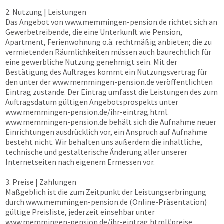
2. Nutzung | Leistungen
Das Angebot von
www.memmingen-pension.de
richtet sich an
Gewerbetreibende, die eine Unterkunft wie Pension,
Apartment, Ferienwohnung o.ä. rechtmäßig anbieten; die zu
vermietenden Räumlichkeiten müssen auch baurechtlich für
eine gewerbliche Nutzung genehmigt sein. Mit der
Bestätigung des Auftrages kommt ein Nutzungsvertrag für
den unter der
www.memmingen-pension.de
veröffentlichten
Eintrag zustande. Der Eintrag umfasst die Leistungen des zum
Auftragsdatum gültigen Angebotsprospekts unter
www.memmingen-pension.de
/ihr-eintrag.html.
www.memmingen-pension.de
behält sich die Aufnahme neuer
Einrichtungen ausdrücklich vor, ein Anspruch auf Aufnahme
besteht nicht. Wir behalten uns außerdem die inhaltliche,
technische und gestalterische Änderung aller unserer
Internetseiten nach eigenem Ermessen vor.
3. Preise | Zahlungen
Maßgeblich ist die zum Zeitpunkt der Leistungserbringung
durch
www.memmingen-pension.de
(Online-Präsentation)
gültige Preisliste, jederzeit einsehbar unter
www.memmingen-pension.de
/ihr-eintrag.html#preise.