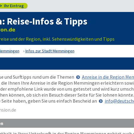
Ihr Eintrag

 Reise-Infos & Tipps
eise und der Region, inkl. Sehenswürdigkeiten und Tipps
emmingen
Infos zur Stadt Memmingen
ise und Surftipps rund um die Themen
Anreise in die Region M
, die Ihnen Ihre Anreise in die Region Memmingen erleichtern sow
der empfohlene Link wurde von uns getestet und wird kurz umschr
en können, ob sich ein Besuch dieser Seite für Sie lohnen könnte.
se Seite haben, geben Sie uns einfach Bescheid an
info@deutsch
sion.de
en
halt in Ihrer Unterkunft in der Region Memmingen gehört auch