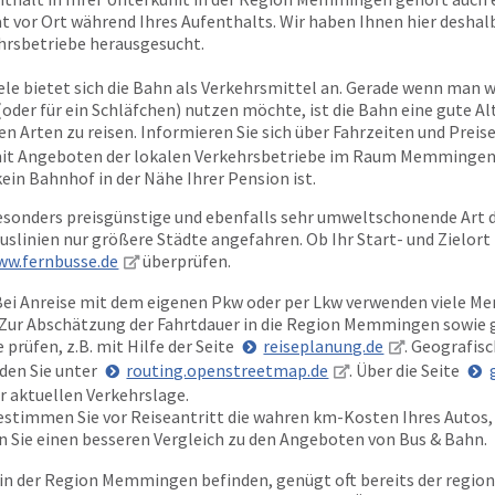
 vor Ort während Ihres Aufenthalts. Wir haben Ihnen hier deshalb
ehrsbetriebe herausgesucht.
iele bietet sich die Bahn als Verkehrsmittel an. Gerade wenn man w
(oder für ein Schläfchen) nutzen möchte, ist die Bahn eine gute Al
n Arten zu reisen. Informieren Sie sich über Fahrzeiten und Preise
t Angeboten der lokalen Verkehrsbetriebe im Raum Memmingen (
kein Bahnhof in der Nähe Ihrer Pension ist.
sonders preisgünstige und ebenfalls sehr umweltschonende Art d
slinien nur größere Städte angefahren. Ob Ihr Start- und Zielort
ww.fernbusse.de
überprüfen.
ei Anreise mit dem eigenen Pkw oder per Lkw verwenden viele Me
 Zur Abschätzung der Fahrtdauer in die Region Memmingen sowie g
prüfen, z.B. mit Hilfe der Seite
reiseplanung.de
. Geografis
den Sie unter
routing.openstreetmap.de
. Über die Seite
r aktuellen Verkehrslage.
bestimmen Sie vor Reiseantritt die wahren km-Kosten Ihres Autos,
en Sie einen besseren Vergleich zu den Angeboten von Bus & Bahn.
in der Region Memmingen befinden, genügt oft bereits der region