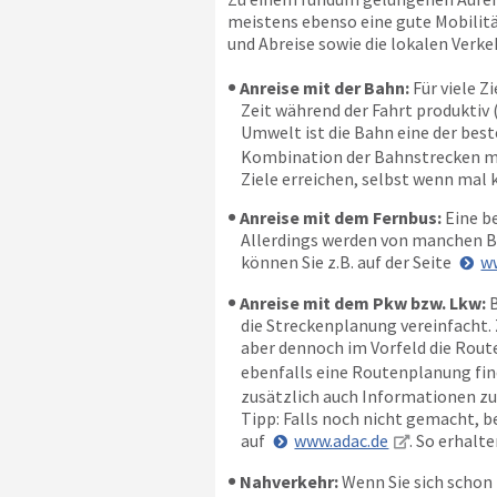
meistens ebenso eine gute Mobilität
und Abreise sowie die lokalen Verk
Anreise mit der Bahn:
Für viele Z
Zeit während der Fahrt produktiv 
Umwelt ist die Bahn eine der beste
Kombination der Bahnstrecken mi
Ziele erreichen, selbst wenn mal 
Anreise mit dem Fernbus:
Eine be
Allerdings werden von manchen Bu
können Sie z.B. auf der Seite
w
Anreise mit dem Pkw bzw. Lkw:
B
die Streckenplanung vereinfacht.
aber dennoch im Vorfeld die Route 
ebenfalls eine Routenplanung fin
zusätzlich auch Informationen zu
Tipp: Falls noch nicht gemacht, 
auf
www.adac.de
. So erhalt
Nahverkehr:
Wenn Sie sich schon 