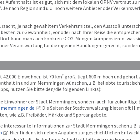
res Aufenthalts ist es gut, sich mit dem lokalen ÖPNV vertraut zu 
. Je nach Region sind u.U. noch weitere Anbieter oder Verkehrsver
ursacht, je nach gewähltem Verkehrsmittel, den Ausstoß untersc
m besten zur Gewohnheit, vor oder nach Ihrer Reise die entspre
. Dort kann man auch konkrete CO2-Mengen kompensieren, was sich 
 seiner Verantwortung für die eigenen Handlungen gerecht, sonder
 42.000 Einwohner, ist 70 km² groß, liegt 600 m hoch und gehört
nthalt in und um Memmingen wünschen, z.B. beliebte touristisch
pps, nutzen Sie bitte den/die folgenden Link(s):
die Einwohner der Stadt Memmingen, sondern auch für zukünftige Be
memmingen.de
. Die Seiten der Stadtverwaltung bieten oft H
ten, wie z.B. Freibäder, Märkte und Sportangebote.
e interessante Informationen zur Stadt Memmingen stehen z.B. a
n
. Hier finden sich neben Angaben zur geschichtlichen Entwick
ten der Stadt, die für Ihren Aufenthalt hilfreich sein können.