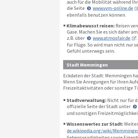
auch für die Mobilität während Ih
die Seite
www.vvm-online.de
ebenfalls benutzen können.
Klimabewusst reisen:
Reisen ver
Gase. Machen Sie es sich daher a
z.B. über
www.atmosfair.de
für Flüge. So wird man nicht nur
Gefühl unterwegs sein.
Stadt Memmingen
Eckdaten der Stadt: Memmingen hat
Wenn Sie Anregungen für Ihren Aufe
Freizeitaktivitäten oder sonstige Ti
Stadtverwaltung:
Nicht nur für 
offizielle Seite der Stadt unter
und sonstigen Freizeitmöglichkei
Wissenswertes zur Stadt:
Weiter
de.wikipedia.org/wiki/Memminge
Sehenswürdigkeiten sowie Eigenhei