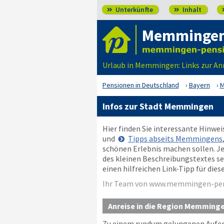
Unterkünfte
Inhalt


Memmingen:
Urlaub in Memmingen: Links zur Anr
Pensionen in Deutschland
Bayern
M
Infos zur Stadt Memmingen
Hier finden Sie interessante Hinwe
und
Tipps abseits Memmingens
schönen Erlebnis machen sollen. Je
des kleinen Beschreibungstextes seh
einen hilfreichen Link-Tipp für die
Ihr Team von www.memmingen-pen
Anreise in die Region Memming
Zu einem rundum gelungenen Aufent